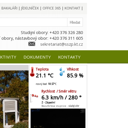
|
BAKALÁŘI
|
JÍDELNÍČEK
|
OFFICE 365
|
KONTAKT
|
Studijní obory: +420 376 326 280
 obory, nástavbový obor: +420 376 311 605
sekretariat@sszp.kt.cz
KTIVITY
DOKUMENTY
KONTAKTY
Teplota
Vlhkost
21.1 °C
85.9 %
rosný bod
18.57
°C
Rychlost / Směr větru
6.3 km/h / 280 °
Z - Západní
Beaufortova stupnice -
slabý vítr