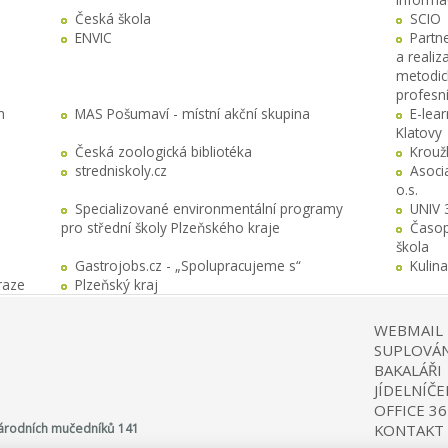
Česká škola
SCIO
ENVIC
Partn
a realiz
metodick
profesn
h
MAS Pošumaví - místní akční skupina
E-lea
Klatovy
Česká zoologická bibliotéka
Krouž
stredniskoly.cz
Asocia
o.s.
Specializované environmentální programy
UNIV 
pro střední školy Plzeňského kraje
Časop
škola
Gastrojobs.cz - „Spolupracujeme s“
Kulin
raze
Plzeňský kraj
WEBMAIL
SUPLOVÁN
BAKALÁŘI
JÍDELNÍČE
OFFICE 36
 Národních mučedníků 141
KONTAKT