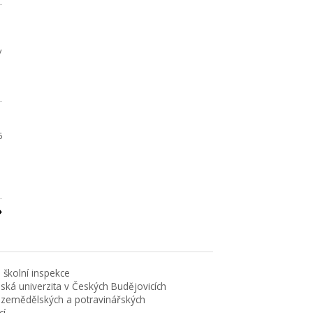
v
6
 školní inspekce
eská univerzita v Českých Budějovicích
 zemědělských a potravinářských
cí