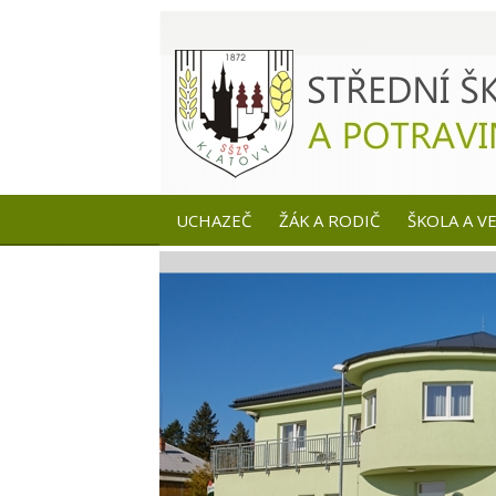
UCHAZEČ
ŽÁK A RODIČ
ŠKOLA A V