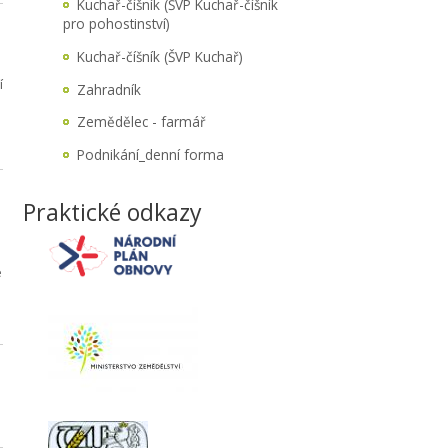
Kuchař-číšník (ŠVP Kuchař-číšník
pro pohostinství)
Kuchař-číšník (ŠVP Kuchař)
í
Zahradník
Zemědělec - farmář
Podnikání_denní forma
Praktické odkazy
e