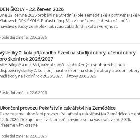
DEN ŠKOLY - 22. červen 2026
Dne 22. června 2026 proběhl na Střední škole zemědělské a potravinářské v
Klatovech DEN ŠKOLY. Počasí nám přálo víc než dost, i přesto nás přišli
navštívit dětičky ze školek, tak i žáci základních škol a i veřejnost.
Poslední změna: 23.6.2026
Výsledky 2. kola přijímacího řízení na studijní obory, učební obory
pro školní rok 2026/2027
Milé žákyně a milí žáci, vážení rodiče, v přiložených souborech jsou k
dispozici výsledky 2. kola přijímacího řízení na studijní obory a učební obory
naší školy na školní rok 2026/2027. Klatovy 23.6.2026
Poslední změna: 22.6.2026
Ukončení provozu Pekařství a cukrářství Na Zemědělce
Oznamujeme ukončení provozu Pekařství a cukrářství Na Zemědělce ke dni
22. 6. 2026. Děkujeme za vaši přízeň a těšíme se na vás opět v září 2026.
Přejeme vám krásné
Poslední změna: 22.6.2026