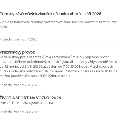
Termíny závěrečných zkoušek učebních oborů - září 2026
V příloze naleznete termíny závěrečných zkoušek pro podzimní termín - zář
2026.
Poslední změna: 2.7.2026
Prázdninový provoz
Vedení školy přeje všem žákům a zaměstnancům školy příjemné prožití
prázdnin. Během prázdninových měsíců jsou úřední dny vždy v pondělí od 8
do 12 hodin, od 24. 8. 2026 každý den od 7:00-15:00 hodin. V těchto dnech
budou vydávána potvrzení o studiu apod. Potvrzení průkazek na MHD bud
možno podávat až v posledním týdnu v srpnu.
Poslední změna: 29.6.2026
ŽIVOT A SPORT NA VOZÍKU 2026
Dne 23. června 2026 jsme u nás na
Poslední změna: 24.6.2026