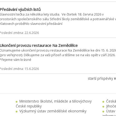
Předávání výučních listů
Slavnostní tečka za několika lety studia. Ve čtvrtek 18. června 2026 v
prostorách společenského sálu Střední školy zemědělské a potravinářské 
Klatovech proběhlo slavnostní předávání
Poslední změna: 22.6.2026
Ukončení provozu restaurace Na Zemědělce
Oznamujeme ukončení provozu restaurace Na Zemědělce ke dni 15. 6. 202
(pro veřejnost). Děkujeme za vaši přízeň a těšíme se na vás opět v září 2026.
Přejeme vám krásné
Poslední změna: 15.6.2026
starší příspěvky
Ministerstvo školství, mládeže a tělovýchovy
Česká
České republiky
Jihoč
Výzkumný ústav zemědělské ekonomiky
Ústav
informa