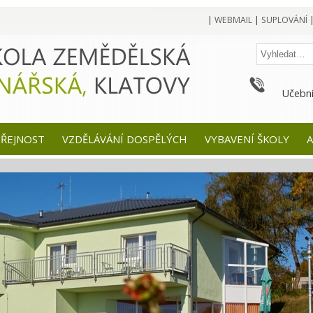
|
WEBMAIL
|
SUPLOVÁNÍ
Učební
EŘEJNOST
VZDĚLÁVÁNÍ DOSPĚLÝCH
VYBAVENÍ ŠKOLY
A