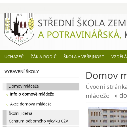
UCHAZEČ
ŽÁK A RODIČ
ŠKOLA A VEŘEJNOST
VZDĚLÁ
VYBAVENÍ ŠKOLY
Domov ml
Úvodní stránk
Domov mládeže
» do
Info o domově mládeže
mládeže
Akce domova mládeže
Školní jídelna
Centrum odborného výcviku CŽV