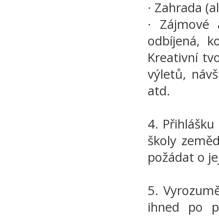
· Zahrada (a
· Zájmové a
odbíjená, k
Kreativní tv
výletů, náv
atd.
4. Přihlášk
školy zeměd
požádat o jej
5. Vyrozumě
ihned po p