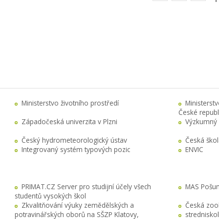
Ministerstvo životního prostředí
Ministerst
České republ
Západočeská univerzita v Plzni
Výzkumný 
Český hydrometeorologický ústav
Česká ško
Integrovaný systém typových pozic
ENVIC
PRIMAT.CZ Server pro studijní účely všech
MAS Pošuma
studentů vysokých škol
Zkvalitňování výuky zemědělských a
Česká zool
potravinářských oborů na SŠZP Klatovy,
stredniskol