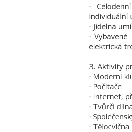
· Celodenní
individuáln
· Jídelna u
· Vybavené 
elektrická t
3. Aktivity p
· Moderní kl
· Počítače
· Internet, p
· Tvůrčí díl
· Společensk
· Tělocvična