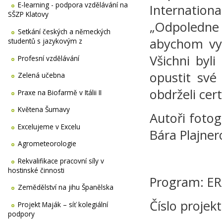
E-learning - podpora vzdělávání na
Internatio
SŠZP Klatovy
„Odpoledne 
Setkání českých a německých
abychom vyh
studentů s jazykovým z
Všichni byl
Profesní vzdělávání
opustit své
Zelená učebna
obdrželi cer
Praxe na Biofarmě v Itálii II
Květena Šumavy
Autoři fotog
Excelujeme v Excelu
Bára Plajner
Agrometeorologie
Rekvalifikace pracovní síly v
hostinské činnosti
Program: E
Zemědělství na jihu Španělska
Číslo proje
Projekt Maják – síť kolegiální
podpory