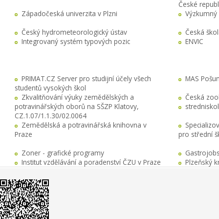
České republ
Západočeská univerzita v Plzni
Výzkumný 
Český hydrometeorologický ústav
Česká ško
Integrovaný systém typových pozic
ENVIC
PRIMAT.CZ Server pro studijní účely všech
MAS Pošuma
studentů vysokých škol
Zkvalitňování výuky zemědělských a
Česká zool
potravinářských oborů na SŠZP Klatovy,
stredniskol
CZ.1.07/1.1.30/02.0064
Zemědělská a potravinářská knihovna v
Specializo
Praze
pro střední 
Zoner - grafické programy
Gastrojobs
Institut vzdělávání a poradenství ČZU v Praze
Plzeňský k