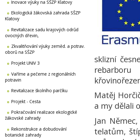
Inovace výuky na SŠZP Klatovy
Ekologická žákovská zahrada SŠZP
Klatovy
Revitalizace sadu krajových odrůd
ovocných dřevin,
Zkvalitňování výuky zeměd. a potrav.
oborů na SŠZP
sklizní česn
Projekt UNIV 3
rebarboru
Vaříme a pečeme z regionálních
křovinořeze
potravin
Revitalizace školního parčíku
Matěj Horči
Projekt - Cesta
a my dělali
Pokračování realizace ekologické
žákovské zahrady
Jan Němec, 
Rekonstrukce a dobudování
telatům, ští
botanické zahrady