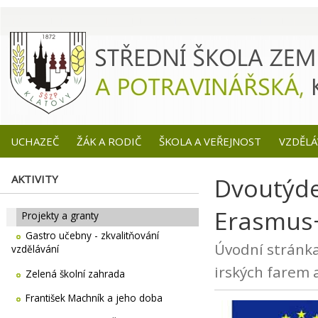
UCHAZEČ
ŽÁK A RODIČ
ŠKOLA A VEŘEJNOST
VZDĚLÁ
AKTIVITY
Dvoutýde
Erasmus+
Projekty a granty
Gastro učebny - zkvalitňování
Úvodní stránk
vzdělávání
irských farem 
Zelená školní zahrada
František Machník a jeho doba