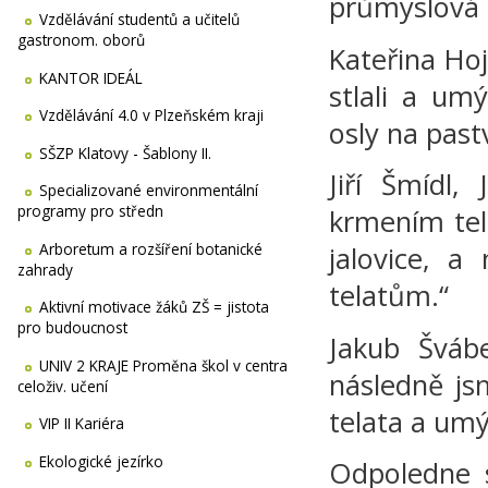
průmyslová 
Vzdělávání studentů a učitelů
gastronom. oborů
Kateřina Hoj
KANTOR IDEÁL
stlali a um
Vzdělávání 4.0 v Plzeňském kraji
osly na past
SŠZP Klatovy - Šablony II.
Jiří Šmídl,
Specializované environmentální
programy pro středn
krmením tela
Arboretum a rozšíření botanické
jalovice, a
zahrady
telatům.“
Aktivní motivace žáků ZŠ = jistota
pro budoucnost
Jakub Švábe
UNIV 2 KRAJE Proměna škol v centra
následně jsm
celoživ. učení
telata a umýv
VIP II Kariéra
Ekologické jezírko
Odpoledne s