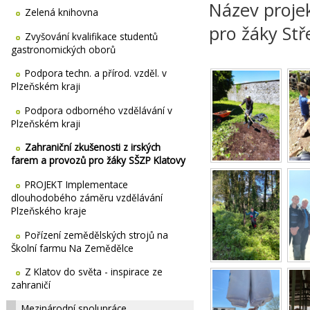
Název projek
Zelená knihovna
pro žáky Stř
Zvyšování kvalifikace studentů
gastronomických oborů
Podpora techn. a přírod. vzděl. v
Plzeňském kraji
Podpora odborného vzdělávání v
Plzeňském kraji
Zahraniční zkušenosti z irských
farem a provozů pro žáky SŠZP Klatovy
PROJEKT Implementace
dlouhodobého záměru vzdělávání
Plzeňského kraje
Pořízení zemědělských strojů na
Školní farmu Na Zemědělce
Z Klatov do světa - inspirace ze
zahraničí
Mezinárodní spolupráce