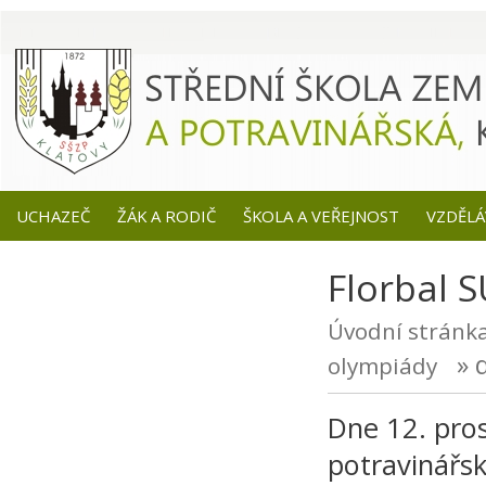
UCHAZEČ
ŽÁK A RODIČ
ŠKOLA A VEŘEJNOST
VZDĚLÁ
Florbal 
Úvodní stránk
» d
olympiády
Dne 12. pro
potravinářs