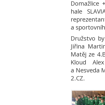
Domažlice 
hale SLAVI
reprezent
a sportovní
Družstvo by
Jiřina Mart
Matěj ze 4.B
Kloud Ale
a Nesveda M
2.CZ.