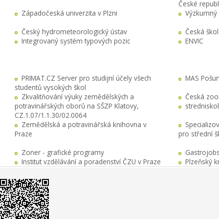
České republ
Západočeská univerzita v Plzni
Výzkumný 
Český hydrometeorologický ústav
Česká ško
Integrovaný systém typových pozic
ENVIC
PRIMAT.CZ Server pro studijní účely všech
MAS Pošuma
studentů vysokých škol
Zkvalitňování výuky zemědělských a
Česká zool
potravinářských oborů na SŠZP Klatovy,
stredniskol
CZ.1.07/1.1.30/02.0064
Zemědělská a potravinářská knihovna v
Specializo
Praze
pro střední 
Zoner - grafické programy
Gastrojobs
Institut vzdělávání a poradenství ČZU v Praze
Plzeňský k