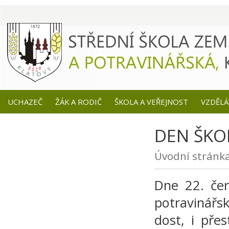
UCHAZEČ
ŽÁK A RODIČ
ŠKOLA A VEŘEJNOST
VZDĚLÁ
DEN ŠKOL
Úvodní stránk
Dne 22. čer
potravinářs
dost, i přes