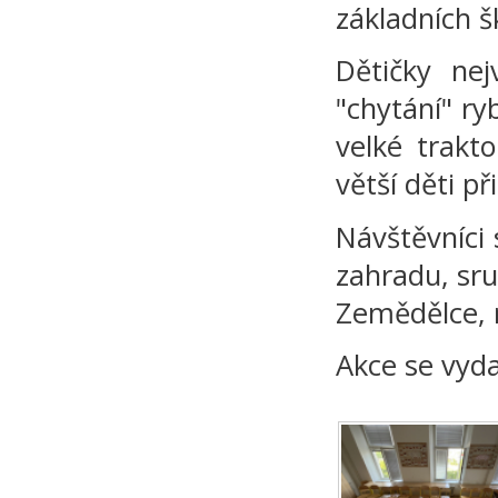
základních šk
Dětičky nej
"chytání" ry
velké trakt
větší děti p
Návštěvníci 
zahradu, sru
Zemědělce, r
Akce se vydař