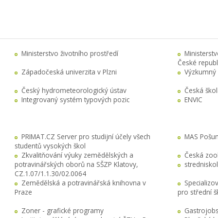
Ministerstvo životního prostředí
Ministerst
České republ
Západočeská univerzita v Plzni
Výzkumný 
Český hydrometeorologický ústav
Česká ško
Integrovaný systém typových pozic
ENVIC
PRIMAT.CZ Server pro studijní účely všech
MAS Pošuma
studentů vysokých škol
Zkvalitňování výuky zemědělských a
Česká zool
potravinářských oborů na SŠZP Klatovy,
stredniskol
CZ.1.07/1.1.30/02.0064
Zemědělská a potravinářská knihovna v
Specializo
Praze
pro střední 
Zoner - grafické programy
Gastrojobs