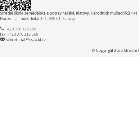
Střední škola zemědělská a potravinářská, Klatovy, Národních mučedníků 141
Národních mučedníků 141, 339 01 Klatovy
+420 376 326 280
fax: +420 376 313 569
sekretariat@sszp.kt.cz
©
Copyright 2025 Střední 