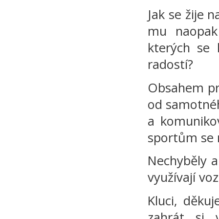
Jak se žije 
mu naopak 
kterých se 
radostí?
Obsahem pro
od samotnéh
a komunikov
sportům se 
Nechyběly a
využívají vo
Kluci, děku
zahrát si 