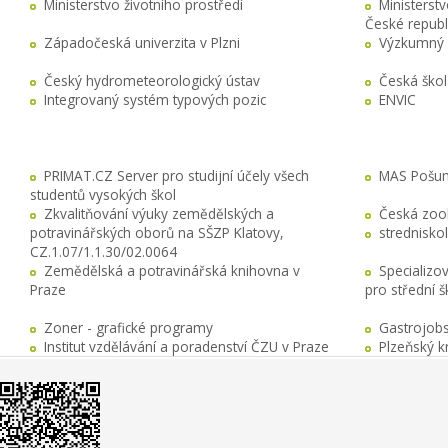
Ministerstvo životního prostředí
Ministerst
České republ
Západočeská univerzita v Plzni
Výzkumný 
Český hydrometeorologický ústav
Česká ško
Integrovaný systém typových pozic
ENVIC
PRIMAT.CZ Server pro studijní účely všech
MAS Pošuma
studentů vysokých škol
Zkvalitňování výuky zemědělských a
Česká zool
potravinářských oborů na SŠZP Klatovy,
stredniskol
CZ.1.07/1.1.30/02.0064
Zemědělská a potravinářská knihovna v
Specializo
Praze
pro střední 
Zoner - grafické programy
Gastrojobs
Institut vzdělávání a poradenství ČZU v Praze
Plzeňský k