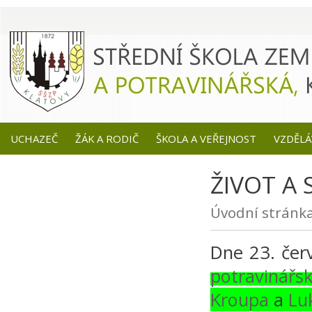
UCHAZEČ
ŽÁK A RODIČ
ŠKOLA A VEŘEJNOST
VZDĚLÁ
ŽIVOT A 
Úvodní stránk
Dne 23. čer
potravinářs
Kroupa
a
Lu