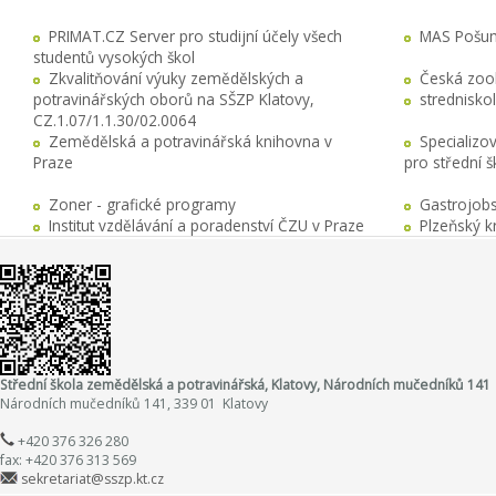
PRIMAT.CZ Server pro studijní účely všech
MAS Pošuma
studentů vysokých škol
Zkvalitňování výuky zemědělských a
Česká zool
potravinářských oborů na SŠZP Klatovy,
stredniskol
CZ.1.07/1.1.30/02.0064
Zemědělská a potravinářská knihovna v
Specializo
Praze
pro střední 
Zoner - grafické programy
Gastrojobs
Institut vzdělávání a poradenství ČZU v Praze
Plzeňský k
Střední škola zemědělská a potravinářská, Klatovy, Národních mučedníků 141
Národních mučedníků 141, 339 01 Klatovy
+420 376 326 280
fax: +420 376 313 569
sekretariat@sszp.kt.cz