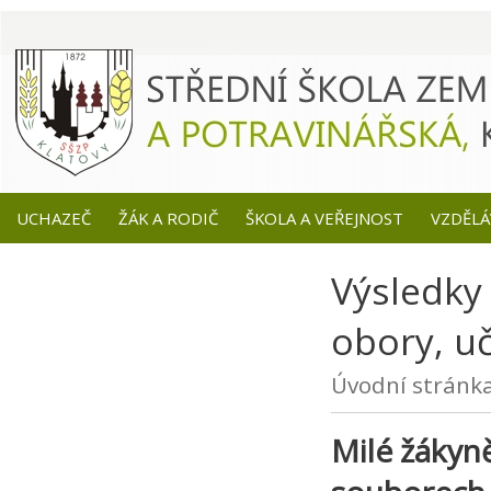
UCHAZEČ
ŽÁK A RODIČ
ŠKOLA A VEŘEJNOST
VZDĚLÁ
Výsledky 
obory, u
Úvodní stránk
Milé žákyně