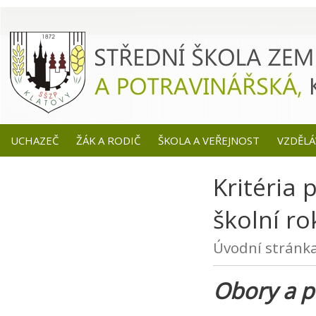
UCHAZEČ
ŽÁK A RODIČ
ŠKOLA A VEŘEJNOST
VZDĚLÁ
Kritéria 
školní ro
Úvodní stránk
Obory a p