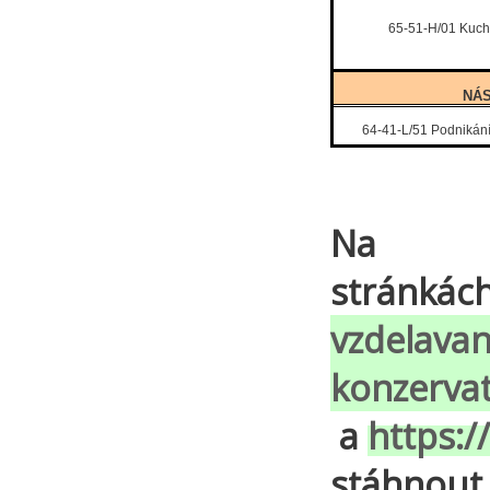
65-51-H/01 Kucha
NÁ
64-41-L/51 Podnikání
Na
stránkác
vzdelavan
konzerva
a
https:/
stáhnout 