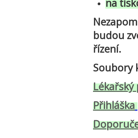
na tisk
Nezapomeň
budou zve
řízení.
Soubory k
Lékařský 
Přihláška
Doporuče