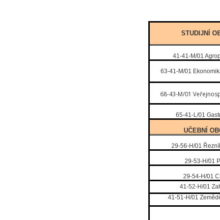
STUDIJNÍ O
41-41-M/01 Agro
63-41-M/01 Ekonomik
68-43-M/01 Veřejnosp
65-41-L/01 Gas
UČEBNÍ O
29-56-H/01 Řezník
29-53-H/01 
29-54-H/01 C
41-52-H/01 Za
41-51-H/01 Zemědě