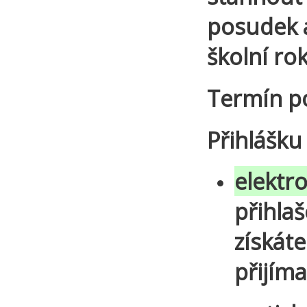
posudek a
školní ro
Termín pod
Přihlášku
elektr
přihla
získát
přijíma