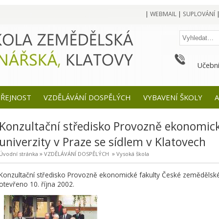
|
WEBMAIL
|
SUPLOVÁNÍ
Učební
EŘEJNOST
VZDĚLÁVÁNÍ DOSPĚLÝCH
VYBAVENÍ ŠKOLY
A
Konzultační středisko Provozně ekonomic
univerzity v Praze se sídlem v Klatovech
»
»
Úvodní stránka
VZDĚLÁVÁNÍ DOSPĚLÝCH
Vysoká škola
Konzultační středisko Provozně ekonomické fakulty České zemědělské u
otevřeno 10. října 2002.