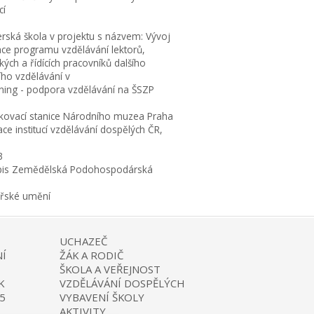
cí
erská škola v projektu s názvem: Vývoj
ace programu vzdělávání lektorů,
ých a řídících pracovníků dalšího
ího vzdělávání v
rning - podpora vzdělávání na ŠSZP
kovací stanice Národního muzea Praha
ce institucí vzdělávání dospělých ČR,
3
is Zemědělská Podohospodárská
ařské umění
UCHAZEČ
Í
ŽÁK A RODIČ
ŠKOLA A VEŘEJNOST
K
VZDĚLÁVÁNÍ DOSPĚLÝCH
5
VYBAVENÍ ŠKOLY
AKTIVITY