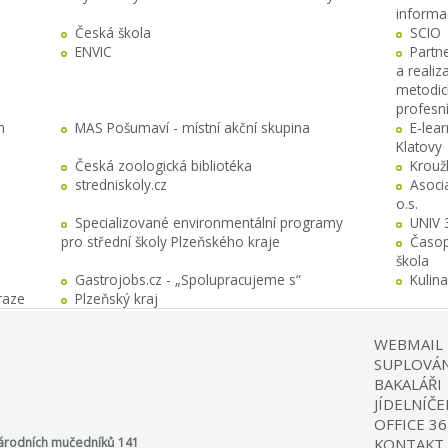
informa
Česká škola
SCIO
ENVIC
Partn
a realiz
metodick
profesn
h
MAS Pošumaví - místní akční skupina
E-lea
Klatovy
Česká zoologická bibliotéka
Krouž
stredniskoly.cz
Asocia
o.s.
Specializované environmentální programy
UNIV 
pro střední školy Plzeňského kraje
Časop
škola
Gastrojobs.cz - „Spolupracujeme s“
Kulin
raze
Plzeňský kraj
WEBMAIL
SUPLOVÁN
BAKALÁŘI
JÍDELNÍČE
OFFICE 36
 Národních mučedníků 141
KONTAKT