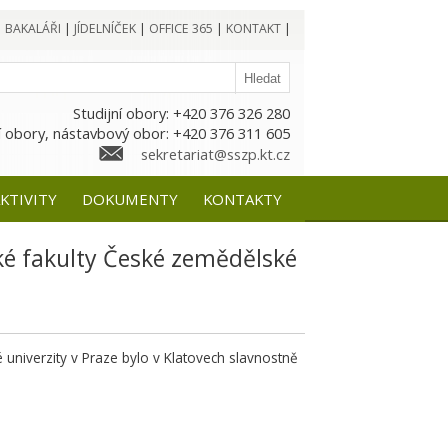
|
BAKALÁŘI
|
JÍDELNÍČEK
|
OFFICE 365
|
KONTAKT
|
Studijní obory: +420 376 326 280
 obory, nástavbový obor: +420 376 311 605
sekretariat@sszp.kt.cz
KTIVITY
DOKUMENTY
KONTAKTY
ké fakulty České zemědělské
niverzity v Praze bylo v Klatovech slavnostně