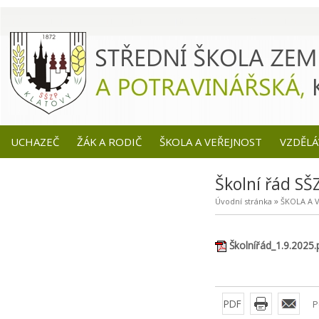
UCHAZEČ
ŽÁK A RODIČ
ŠKOLA A VEŘEJNOST
VZDĚLÁ
Školní řád SŠ
»
Úvodní stránka
ŠKOLA A 
Školnířád_1.9.2025.
PDF
P