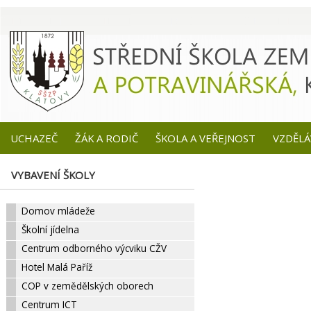
UCHAZEČ
ŽÁK A RODIČ
ŠKOLA A VEŘEJNOST
VZDĚLÁ
VYBAVENÍ ŠKOLY
Domov mládeže
Školní jídelna
Centrum odborného výcviku CŽV
Hotel Malá Paříž
COP v zemědělských oborech
Centrum ICT