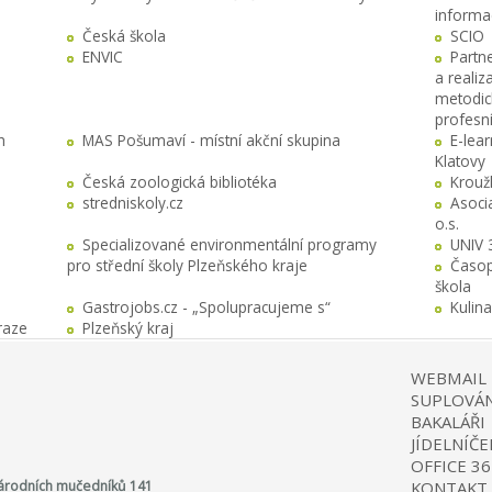
informa
Česká škola
SCIO
ENVIC
Partn
a realiz
metodick
profesn
h
MAS Pošumaví - místní akční skupina
E-lea
Klatovy
Česká zoologická bibliotéka
Krouž
stredniskoly.cz
Asocia
o.s.
Specializované environmentální programy
UNIV 
pro střední školy Plzeňského kraje
Časop
škola
Gastrojobs.cz - „Spolupracujeme s“
Kulin
raze
Plzeňský kraj
WEBMAIL
SUPLOVÁN
BAKALÁŘI
JÍDELNÍČE
OFFICE 36
 Národních mučedníků 141
KONTAKT