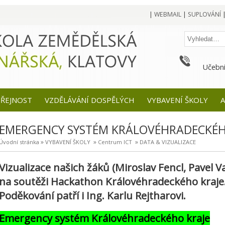
|
WEBMAIL
|
SUPLOVÁNÍ
Učební
EŘEJNOST
VZDĚLÁVÁNÍ DOSPĚLÝCH
VYBAVENÍ ŠKOLY
A
EMERGENCY SYSTÉM KRÁLOVÉHRADECKÉH
»
»
»
Úvodní stránka
VYBAVENÍ ŠKOLY
Centrum ICT
DATA & VIZUALIZACE
Vizualizace našich žáků (Miroslav Fencl, Pavel V
na soutěži Hackathon Královéhradeckého kraje. Ž
Poděkování patří i Ing. Karlu Rejtharovi.
Emergency systém Královéhradeckého kraje