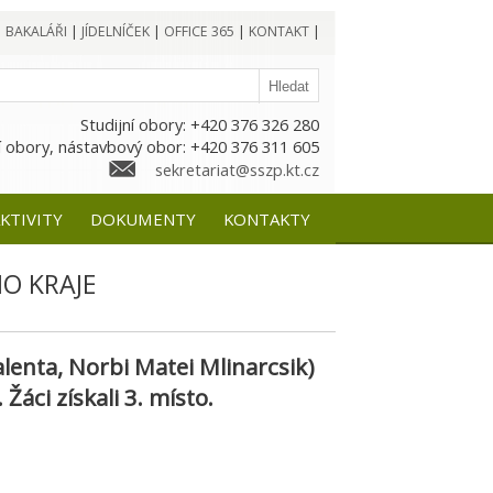
|
BAKALÁŘI
|
JÍDELNÍČEK
|
OFFICE 365
|
KONTAKT
|
Studijní obory: +420 376 326 280
 obory, nástavbový obor: +420 376 311 605
sekretariat@sszp.kt.cz
KTIVITY
DOKUMENTY
KONTAKTY
O KRAJE
alenta, Norbi Matei Mlinarcsik)
áci získali 3. místo.