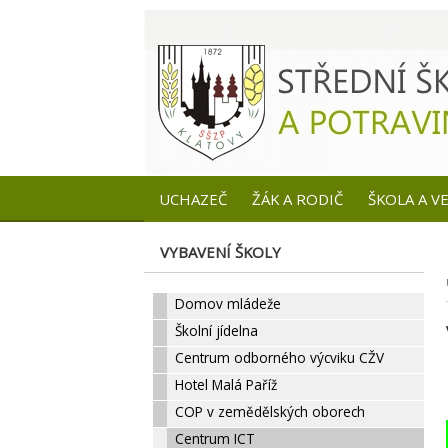
UCHAZEČ
ŽÁK A RODIČ
ŠKOLA A V
VYBAVENÍ ŠKOLY
Domov mládeže
Školní jídelna
Centrum odborného výcviku CŽV
Hotel Malá Paříž
COP v zemědělských oborech
Centrum ICT