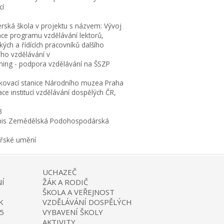
cí
erská škola v projektu s názvem: Vývoj
ace programu vzdělávání lektorů,
ých a řídících pracovníků dalšího
ího vzdělávání v
rning - podpora vzdělávání na ŠSZP
kovací stanice Národního muzea Praha
ce institucí vzdělávání dospělých ČR,
3
is Zemědělská Podohospodárská
ařské umění
UCHAZEČ
Í
ŽÁK A RODIČ
ŠKOLA A VEŘEJNOST
K
VZDĚLÁVÁNÍ DOSPĚLÝCH
5
VYBAVENÍ ŠKOLY
AKTIVITY