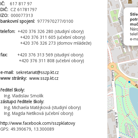
IČ:
617 817 97
DIČ:
CZ 61781797
Stře
IZO:
000077313
potr
bankovní spojení:
9777970277/0100
muč
Náro
telefon:
+420 376 326 280 (studijní obory)
tele
+420 376 311 605 (učební obory)
e-ma
+420 376 326 273 (domov mládeže)
fax:
+420 376 313 569 (studijní obory)
+420 376 311 808 (učební obory)
e-mail:
sekretariat@sszp.kt.cz
www stránky:
www.sszp.kt.cz
ředitel školy:
Ing. Vladislav Smolík
zástupci ředitele školy:
Ing. Michaela Matějková (studijní obory)
Ing. Magda Netíková (učební obory)
http://www.facebook.com/sszpklatovy
GPS: 49.390679, 13.300089