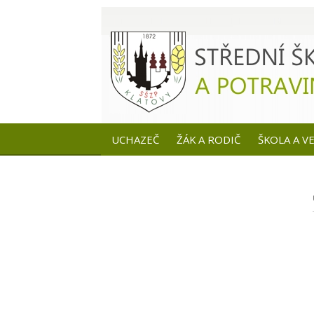
UCHAZEČ
ŽÁK A RODIČ
ŠKOLA A V