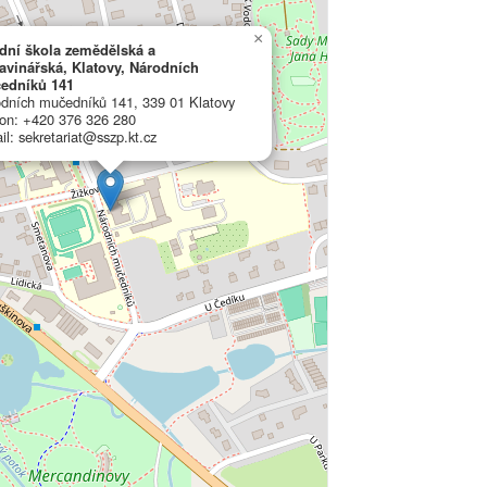
×
dní škola zemědělská a
avinářská, Klatovy, Národních
edníků 141
dních mučedníků 141, 339 01 Klatovy
fon: +420 376 326 280
il: sekretariat@sszp.kt.cz