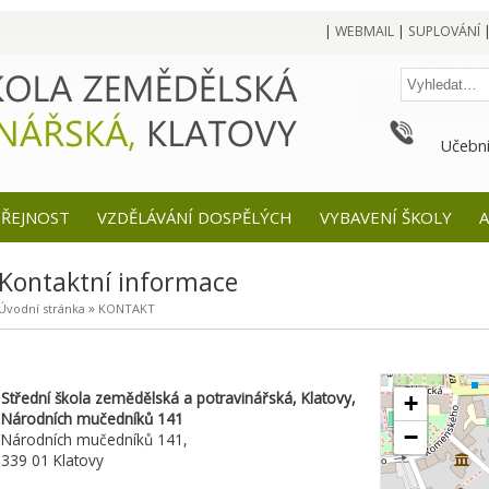
|
WEBMAIL
|
SUPLOVÁNÍ
Učební
EŘEJNOST
VZDĚLÁVÁNÍ DOSPĚLÝCH
VYBAVENÍ ŠKOLY
A
Kontaktní informace
»
Úvodní stránka
KONTAKT
mapa:
Střední škola zemědělská a potravinářská, Klatovy,
+
Národních mučedníků 141
−
Národních mučedníků 141,
339 01 Klatovy