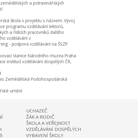
 zemědělských a potravinářských
cí
erská škola v projektu s názvem: Vývoj
ace programu vzdělávání lektorů,
ých a řídících pracovníků dalšího
ího vzdělávání v
rning - podpora vzdělávání na ŠSZP
kovací stanice Národního muzea Praha
ce institucí vzdělávání dospělých ČR,
3
is Zemědělská Podohospodárská
ařské umění
UCHAZEČ
Í
ŽÁK A RODIČ
ŠKOLA A VEŘEJNOST
K
VZDĚLÁVÁNÍ DOSPĚLÝCH
5
VYBAVENÍ ŠKOLY