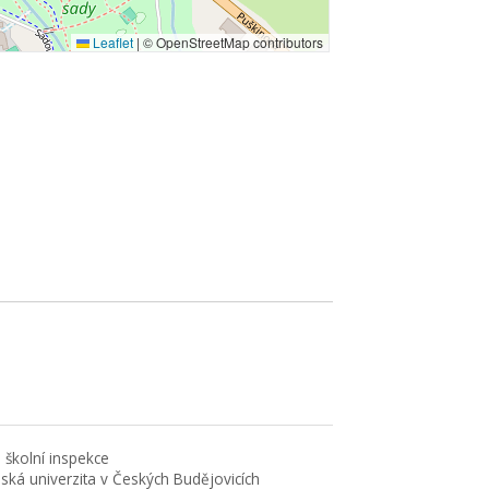
Leaflet
|
© OpenStreetMap contributors
 školní inspekce
eská univerzita v Českých Budějovicích