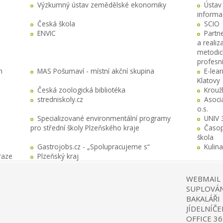
Výzkumný ústav zemědělské ekonomiky
Ústav
informa
Česká škola
SCIO
ENVIC
Partn
a realiz
metodick
profesn
h
MAS Pošumaví - místní akční skupina
E-lea
Klatovy
Česká zoologická bibliotéka
Krouž
stredniskoly.cz
Asocia
o.s.
Specializované environmentální programy
UNIV 
pro střední školy Plzeňského kraje
Časop
škola
Gastrojobs.cz - „Spolupracujeme s“
Kulin
raze
Plzeňský kraj
WEBMAIL
SUPLOVÁN
BAKALÁŘI
JÍDELNÍČE
OFFICE 36