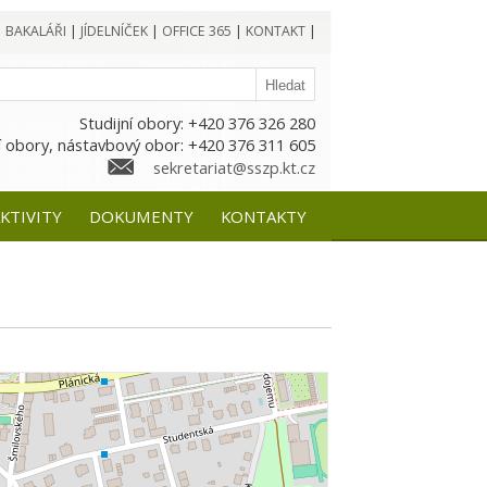
|
BAKALÁŘI
|
JÍDELNÍČEK
|
OFFICE 365
|
KONTAKT
|
Studijní obory: +420 376 326 280
 obory, nástavbový obor: +420 376 311 605
sekretariat@sszp.kt.cz
KTIVITY
DOKUMENTY
KONTAKTY