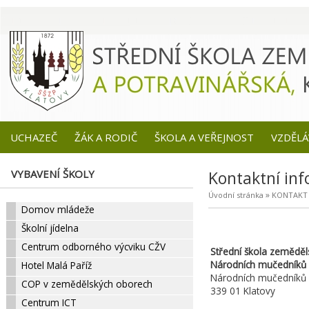
UCHAZEČ
ŽÁK A RODIČ
ŠKOLA A VEŘEJNOST
VZDĚLÁ
VYBAVENÍ ŠKOLY
Kontaktní in
»
Úvodní stránka
KONTAKT
Domov mládeže
Školní jídelna
Centrum odborného výcviku CŽV
Střední škola zeměděls
Národních mučedníků
Hotel Malá Paříž
Národních mučedníků 
COP v zemědělských oborech
339 01 Klatovy
Centrum ICT