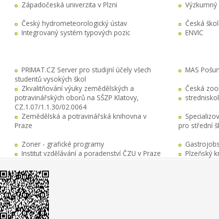
Západočeská univerzita v Plzni
Výzkumný 
Český hydrometeorologický ústav
Česká ško
Integrovaný systém typových pozic
ENVIC
PRIMAT.CZ Server pro studijní účely všech
MAS Pošuma
studentů vysokých škol
Zkvalitňování výuky zemědělských a
Česká zool
potravinářských oborů na SŠZP Klatovy,
stredniskol
CZ.1.07/1.1.30/02.0064
Zemědělská a potravinářská knihovna v
Specializo
Praze
pro střední 
Zoner - grafické programy
Gastrojobs
Institut vzdělávání a poradenství ČZU v Praze
Plzeňský k