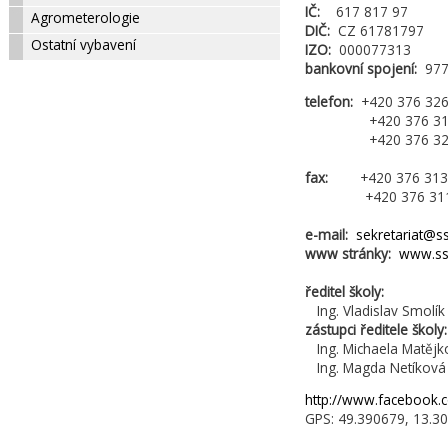
IČ:
617 817 97
Agrometerologie
DIČ:
CZ 61781797
Ostatní vybavení
IZO:
000077313
bankovní spojení:
97
telefon:
+420 376 326 
+420 376 311 605
+420 376 326 27
fax:
+420 376 313 569
+420 376 311 808
e-mail:
sekretariat@ss
www stránky:
www.ssz
ředitel školy:
Ing. Vladislav Smolík
zástupci ředitele školy
Ing. Michaela Matějko
Ing. Magda Netíková 
http://www.facebook.
GPS: 49.390679, 13.3